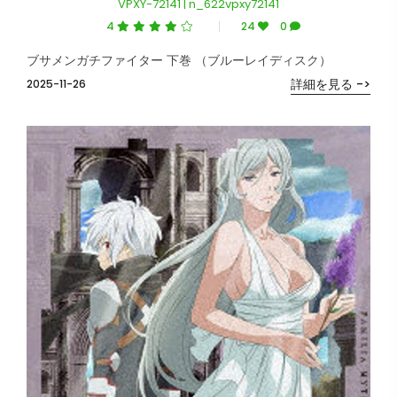
VPXY-72141 | n_622vpxy72141
4
24
0
ブサメンガチファイター 下巻 （ブルーレイディスク）
詳細を見る ->
2025-11-26