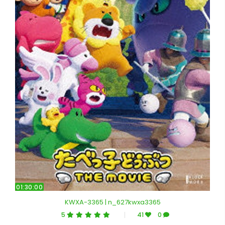
01:30:00
KWXA-3365 | n_627kwxa3365
5
41
0