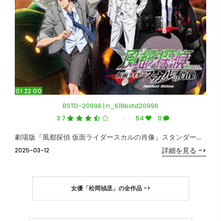
01:22:00
BSTD-20996 | n_618bstd20996
3.7
54
0
劇場版『風都探偵 仮面ライダースカルの肖像』スタンダードエディション （ブルーレイディスク）
詳細を見る ->
2025-03-12
女優「松岡禎丞」の全作品 ->