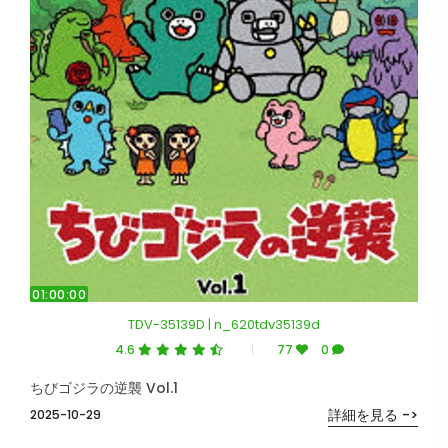
01:00:00
TDV-35139D | n_620tdv35139d
4.6
77
0
ちびゴジラの逆襲 Vol.1
詳細を見る ->
2025-10-29