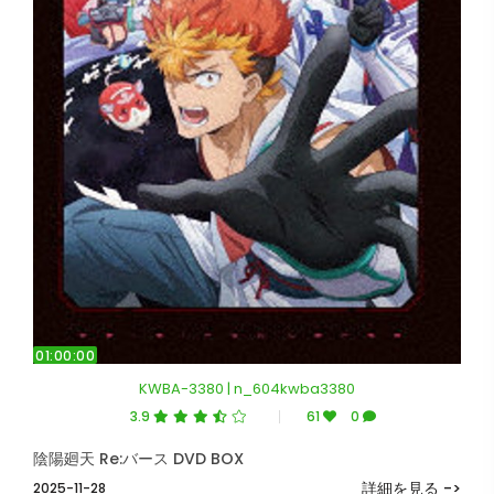
01:00:00
KWBA-3380 | n_604kwba3380
3.9
61
0
陰陽廻天 Re:バース DVD BOX
詳細を見る ->
2025-11-28