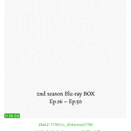
11:25:00
ZMAZ-17791 | n_614zmaz17791