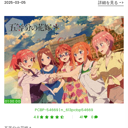
詳細を見る ->
2025-03-05
01:00:00
PCBP-54669 | n_613pcbp54669
4.8
41
0
五等分の花嫁＊