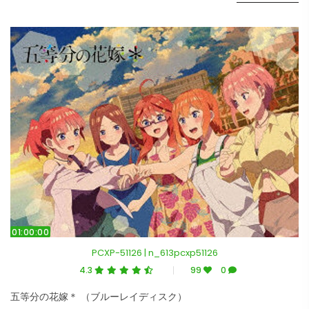
01:00:00
PCXP-51126 | n_613pcxp51126
4.3
99
0
五等分の花嫁＊ （ブルーレイディスク）