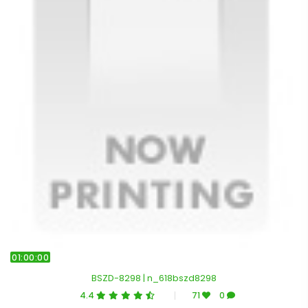
01:00:00
BSZD-8298 | n_618bszd8298
4.4
71
0