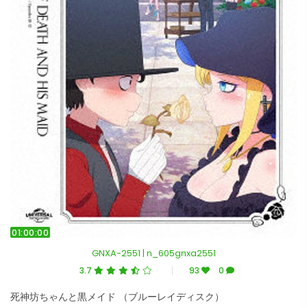
01:00:00
GNXA-2551 | n_605gnxa2551
3.7
93
0
死神坊ちゃんと黒メイド （ブルーレイディスク）