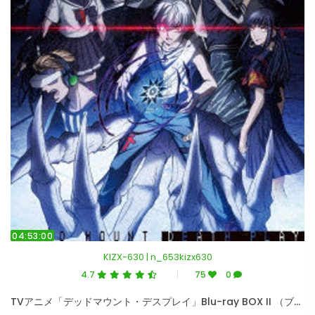
04:53:00
KIZX-630 | n_653kizx630
4.7
75
0
TVアニメ「デッドマウント・デスプレイ」Blu-ray BOX II （ブルーレイディスク）