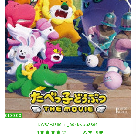
01:30:00
KWBA-3366 | n_604kwba3366
4
99
0