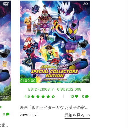
01:00:00
BSTD-21068 | n_618bstd21068
4.5
10
0
66
映画「仮面ライダーガヴ お菓子の家の侵略者」スペシャルコレクターズエディション（初回生産限定版） （ブルーレイディスク）
0
詳細を見る ->
2025-11-28
映画「仮面ライダーガヴ お菓子の家の侵略者」