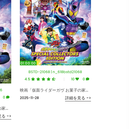
01:00:00
BSTD-21068 | n_618bstd21068
4.5
10
0
66
映画「仮面ライダーガヴ お菓子の家の侵略者」スペシャルコレクターズエディション（初回生産限定版） （ブルーレイディスク）
0
詳細を見る ->
2025-11-28
映画「仮面ライダーガヴ お菓子の家の侵略者」
る ->