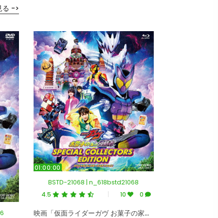
る ->
01:00:00
BSTD-21068 | n_618bstd21068
4.5
10
0
66
映画「仮面ライダーガヴ お菓子の家の侵略者」スペシャルコレクターズエディション（初回生産限定版） （ブルーレイディスク）