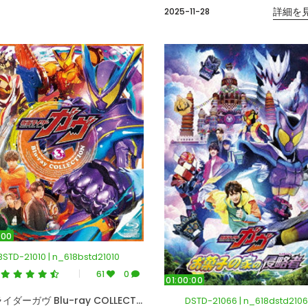
詳細を見
2025-11-28
:00
BSTD-21010 | n_618bstd21010
9
61
0
01:00:00
仮面ライダーガヴ Blu-ray COLLECTION 3＜完＞ （ブルーレイディスク）
DSTD-21066 | n_618dstd210