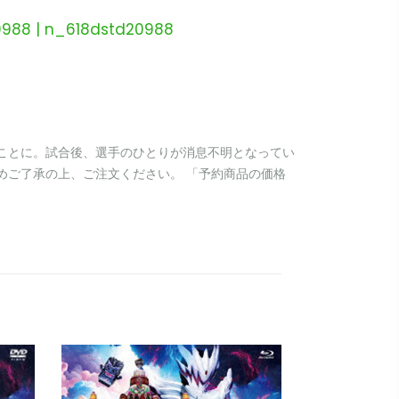
988 | n_618dstd20988
ことに。試合後、選手のひとりが消息不明となってい
めご了承の上、ご注文ください。 「予約商品の価格