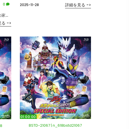
0
詳細を見る ->
2025-11-28
映画「仮面ライダーガヴ お菓子の家の侵略者」
る ->
01:00:00
BSTD-21067 | n_618bstd21067
68