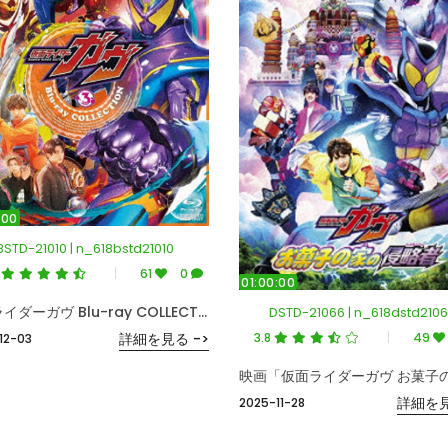
:00
BSTD-21010 | n_618bstd21010
9
61
0
01:00:00
仮面ライダーガヴ Blu-ray COLLECTION 3＜完＞ （ブルーレイディスク）
DSTD-21066 | n_618dstd210
3.8
49
詳細を見る ->
12-03
詳細を見
2025-11-28