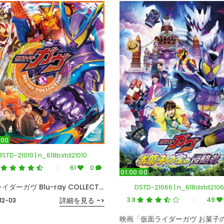
:00
BSTD-21010 | n_618bstd21010
9
61
0
01:00:00
仮面ライダーガヴ Blu-ray COLLECTION 3＜完＞ （ブルーレイディスク）
DSTD-21066 | n_618dstd210
3.8
49
詳細を見る ->
12-03