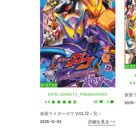
01:00
4.
01:57:00
DSTD-20992 | n_618dstd20992
4.6
95
0
2025-
仮面ライダーガヴ VOL.12＜完＞
詳細を見る ->
2025-12-03