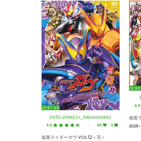
01:00
4.
01:57:00
DSTD-20992 | n_618dstd20992
4.6
95
0
2025-
仮面ライダーガヴ VOL.12＜完＞