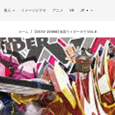
素人
イメージビデオ
アニメ
VR
JP
ホーム
[DSTD-20988] 仮面ライダーガヴ VOL.8