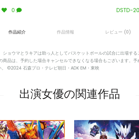
5
0
DSTD-20
作品紹介
作品情報
レビュー (0)
巻。ショウマとラキアは助っ人としてバスケットボールの試合に出場する
※この商品は、予約した場合キャンセルできなくなる場合もございます。予
©2024 石森プロ・テレビ朝日・ADK EM・東映
出演女優の関連作品