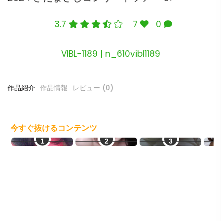
3.7
7
0
VIBL-1189 | n_610vibl1189
作品紹介
作品情報
レビュー (0)
今すぐ抜けるコンテンツ
即会い即ハメ
素人オナニー
生オナ配信