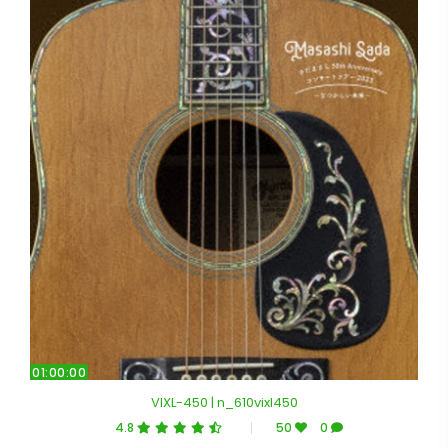
01:00:00
VIXL-450 | n_610vixl450
4.8
50
0