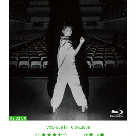
02:32:00
VIXL-508 | n_610vixl508
3.9
20
0