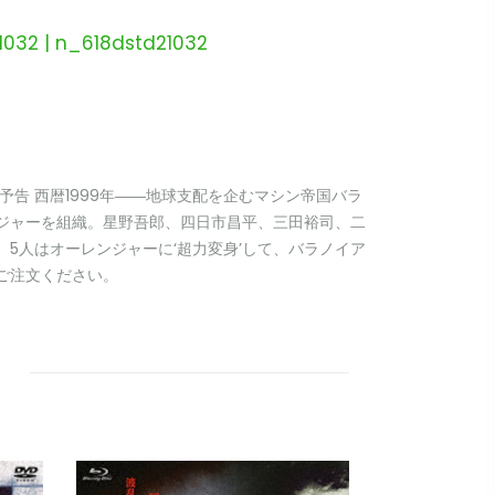
032 | n_618dstd21032
予告 西暦1999年――地球支配を企むマシン帝国バラ
ジャーを組織。星野吾郎、四日市昌平、三田裕司、二
。5人はオーレンジャーに‘超力変身’して、バラノイア
ご注文ください。