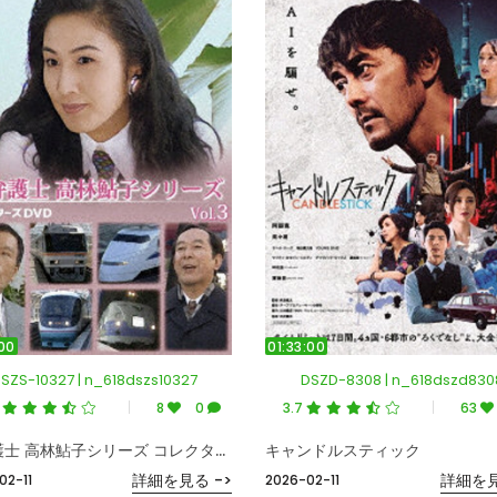
:00
01:33:00
SZS-10327 | n_618dszs10327
DSZD-8308 | n_618dszd830
9
8
0
3.7
63
女弁護士 高林鮎子シリーズ コレクターズDVD Vol.3
キャンドルスティック
詳細を見る ->
詳細を見
02-11
2026-02-11