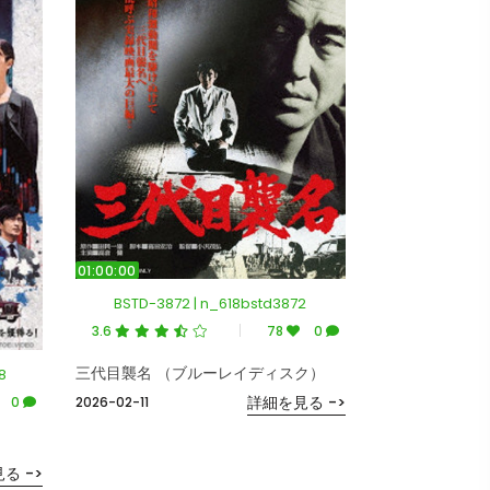
01:00:00
BSTD-3872 | n_618bstd3872
3.6
78
0
三代目襲名 （ブルーレイディスク）
8
詳細を見る ->
0
2026-02-11
る ->