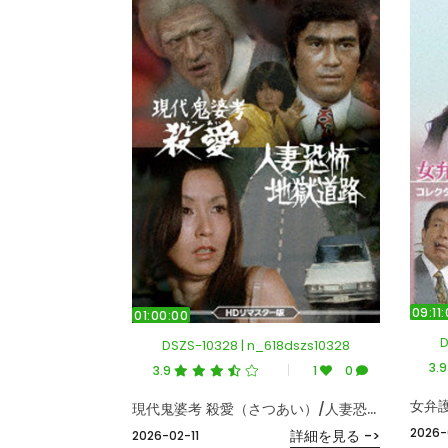
09:11
01:00:00
D
DSZS-10328 | n_618dszs10328
3.
3.9
1
0
現代鬼婆考 殺愛（さつあい）/人妻恐怖 地獄道路 ＜HDリマスター版＞
2026-
詳細を見る ->
2026-02-11