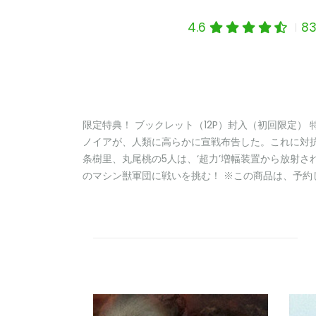
4.6
8
限定特典！ ブックレット（12P）封入（初回限定）
ノイアが、人類に高らかに宣戦布告した。これに対
条樹里、丸尾桃の5人は、‘超力’増幅装置から放射さ
のマシン獣軍団に戦いを挑む！ ※この商品は、予