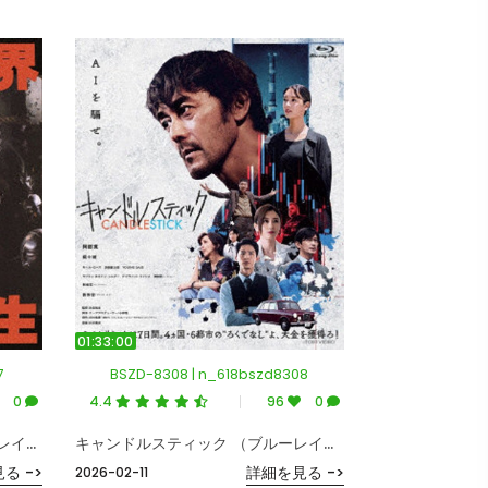
01:33:00
7
BSZD-8308 | n_618bszd8308
0
4.4
96
0
魔界転生 4Kリマスター（ブルーレイディスク）
キャンドルスティック （ブルーレイディスク）
る ->
詳細を見る ->
2026-02-11