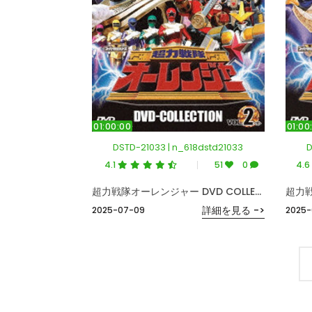
01:00:00
01:00
DSTD-21033 | n_618dstd21033
D
4.1
51
0
4.6
超力戦隊オーレンジャー DVD COLLECTION VOL.2＜完＞
詳細を見る ->
2025-07-09
2025-