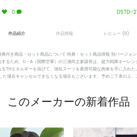
3
0
DSTD-21
作品紹介
作品情報
レビュー (0)
 特典付き商品・セット商品について 特典・セット商品情報 別バージョン
抗するため、U・A（国際空軍）の三浦尚之参謀長は、超力戦隊オーレン
れるTHエネルギーを浴びて、強化スーツを着用可能な肉体を手に入れた
約した場合キャンセルできなくなる場合もございます。予めご了承の上、
このメーカーの新着作品