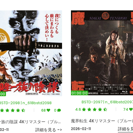
01:00:00
:00
BSTD-2097 | n_618bstd209
BSTD-2098 | n_618bstd2098
4.6
74
68
0
柳生一族の陰謀 4Kリマスター（ブルーレイディスク）
詳細を見
2026-02-11
詳細を見る ->
02-11