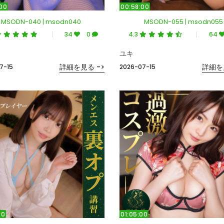
00
00:58:00
MSODN-040 | msodn040
MSODN-055 | msodn055
34
0
4.3
64
ユキ
詳細を見る ->
詳細を
7-15
2026-07-15
00
01:05:00