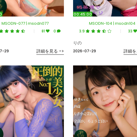
0
00:45:00
MSODN-077 | msodn077
MSODN-104 | msodn104
81
0
3.9
33
りの
詳細を見る ->
詳細を
7-29
2026-07-29