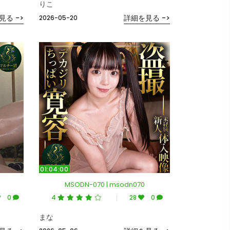
りこ
見る ->
詳細を見る ->
2026-05-20
01:04:00
MSODN-070 | msodn070
0
4
28
0
まな