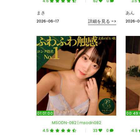
4.6
62
0
3.5
まき
あん
詳細を見る ->
2026-06-17
2026-0
01:01:00
00:49
MSODN-082 | msodn082
4.5
33
0
4.9