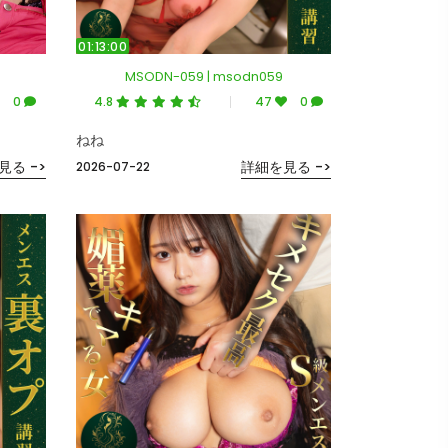
01:13:00
MSODN-059 | msodn059
0
4.8
47
0
ねね
見る ->
詳細を見る ->
2026-07-22