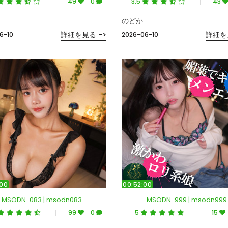
49
0
3.5
43
のどか
詳細を見る ->
詳細を
6-10
2026-06-10
:00
00:52:00
MSODN-083 | msodn083
MSODN-999 | msodn999
99
0
5
15