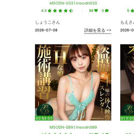
MSODN-033 | msodn033
4.3
88
0
5
しょうこさん
もえさ
詳細を見る ->
2026-07-08
2026-0
00:53:00
01:11:0
MSODN-089 | msodn089