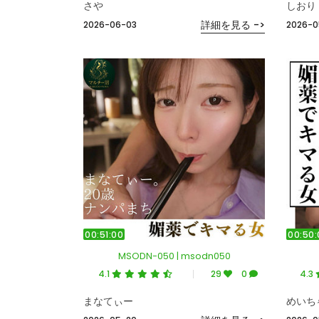
さや
しおり
詳細を見る ->
2026-06-03
2026-0
00:51:00
00:50:
MSODN-050 | msodn050
4.1
29
0
4.3
まなてぃー
めいち