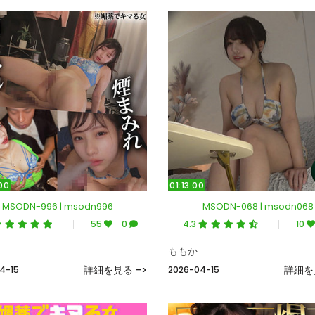
00
01:13:00
MSODN-996 | msodn996
MSODN-068 | msodn068
55
0
4.3
10
ももか
詳細を見る ->
詳細を
4-15
2026-04-15