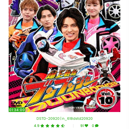
01:34:00
DSTD-20920 | n_618dstd20920
4.9
91
0