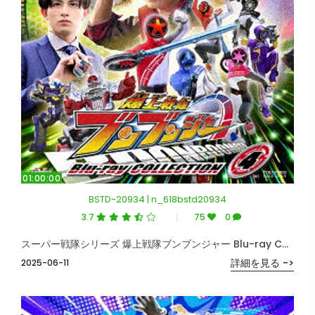
01:00:00
BSTD-20934 | n_618bstd20934
3.7
75
0
スーパー戦隊シリーズ 爆上戦隊ブンブンジャー Blu-ray COLLECTION 4＜完＞ （ブルーレイディスク）
詳細を見る ->
2025-06-11