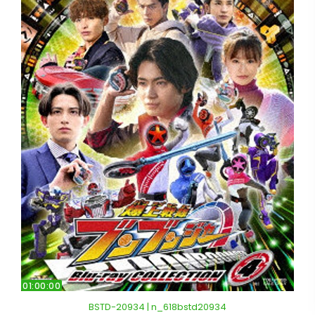
01:00:00
BSTD-20934 | n_618bstd20934