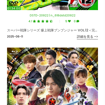
01:34:00
DSTD-20922 | n_618dstd20922
4.1
5
0
スーパー戦隊シリーズ 爆上戦隊ブンブンジャー VOL.12＜完＞
詳細を見る ->
2025-06-11