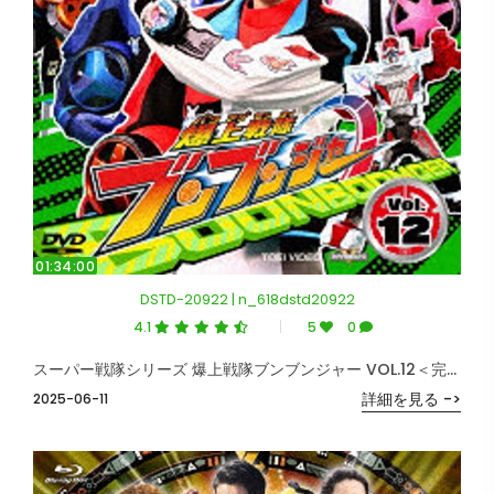
01:34:00
DSTD-20922 | n_618dstd20922
4.1
5
0
スーパー戦隊シリーズ 爆上戦隊ブンブンジャー VOL.12＜完＞
詳細を見る ->
2025-06-11