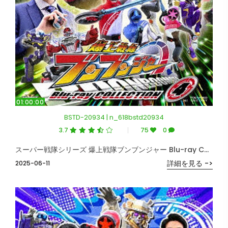
01:00:00
BSTD-20934 | n_618bstd20934
3.7
75
0
スーパー戦隊シリーズ 爆上戦隊ブンブンジャー Blu-ray COLLECTION 4＜完＞ （ブルーレイディスク）
詳細を見る ->
2025-06-11