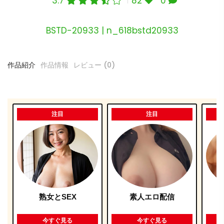
3.7
82
0
BSTD-20933 | n_618bstd20933
作品紹介
作品情報
レビュー (0)
注目
注目
熟女とSEX
素人エロ配信
今すぐ見る
今すぐ見る