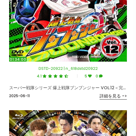
01:34:00
DSTD-20922 | n_618dstd20922
4.1
5
0
スーパー戦隊シリーズ 爆上戦隊ブンブンジャー VOL.12＜完＞
詳細を見る ->
2025-06-11