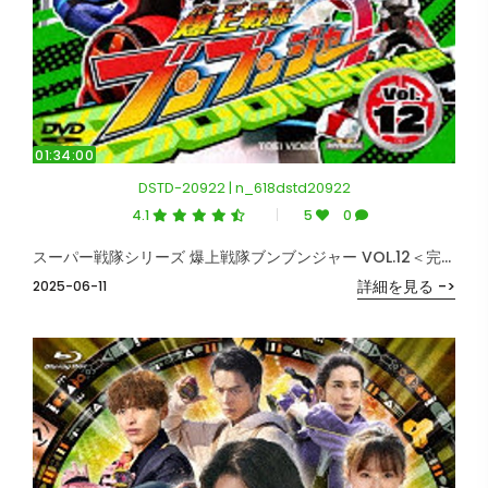
01:34:00
DSTD-20922 | n_618dstd20922
4.1
5
0
スーパー戦隊シリーズ 爆上戦隊ブンブンジャー VOL.12＜完＞
詳細を見る ->
2025-06-11