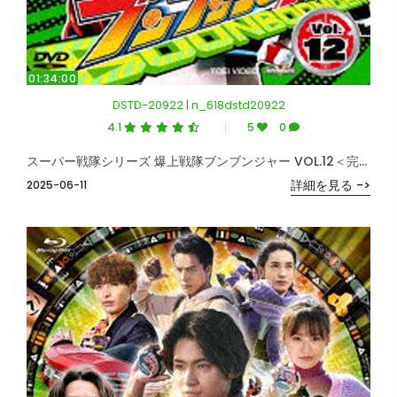
01:34:00
DSTD-20922 | n_618dstd20922
4.1
5
0
スーパー戦隊シリーズ 爆上戦隊ブンブンジャー VOL.12＜完＞
詳細を見る ->
2025-06-11