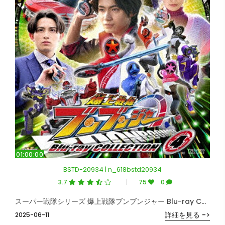
01:00:00
BSTD-20934 | n_618bstd20934
3.7
75
0
スーパー戦隊シリーズ 爆上戦隊ブンブンジャー Blu-ray COLLECTION 4＜完＞ （ブルーレイディスク）
詳細を見る ->
2025-06-11