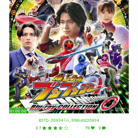
01:00:00
BSTD-20934 | n_618bstd20934
3.7
75
0